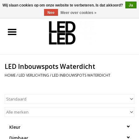
0 Artikelen - €0,00
Wij slaan cookies op om onze website te verbeteren. Is dat akkoord?
Ja
Nee
Meer over cookies »
Home
LED Verlichting
LED Inbouwspots Waterdicht
LED Accessoires
HOME
/
LED VERLICHTING
/
LED INBOUWSPOTS WATERDICHT
OP = OP
Projecten
Installateur
Kleur
Blog
Dimbaar