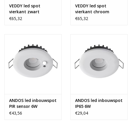
VEDDY led spot
VEDDY led spot
vierkant zwart
vierkant chroom
dimbaar IP65
dimbaar IP65
€65,32
€65,32
ANDOS led inbouwspot
ANDOS led inbouwspot
PIR sensor 6W
IP65 6W
€43,56
€29,04