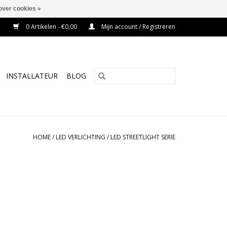
over cookies »
0 Artikelen - €0,00
Mijn account / Registreren
INSTALLATEUR
BLOG
HOME
/
LED VERLICHTING
/
LED STREETLIGHT SERIE