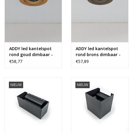
ADDY led kantelspot
ADDY led kantelspot
rond goud dimbaar -
rond brons dimbaar -
Pro reflector
Pro reflector
€58,77
€57,89
NIEUW
NIEUW