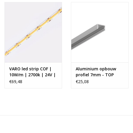
VARO led strip COF |
Aluminium opbouw
10W/m | 2700k | 24V |
profiel 7mm - TOP
5m | 8mm
€69,48
€25,08