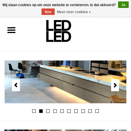
0 Artikelen - €0,00
Wij slaan cookies op om onze website te verbeteren. Is dat akkoord?
Ja
Nee
Meer over cookies »
Home
LED Verlichting
LED Accessoires
OP = OP
Projecten
Installateur
Blog