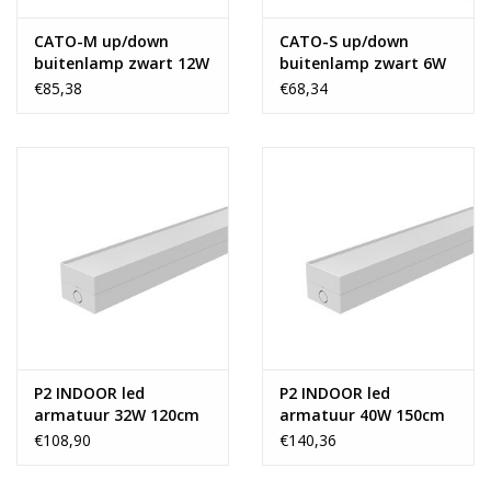
CATO-M up/down
CATO-S up/down
buitenlamp zwart 12W
buitenlamp zwart 6W
3000k
3000k
€85,38
€68,34
P2 INDOOR led
P2 INDOOR led
armatuur 32W 120cm
armatuur 40W 150cm
€108,90
€140,36