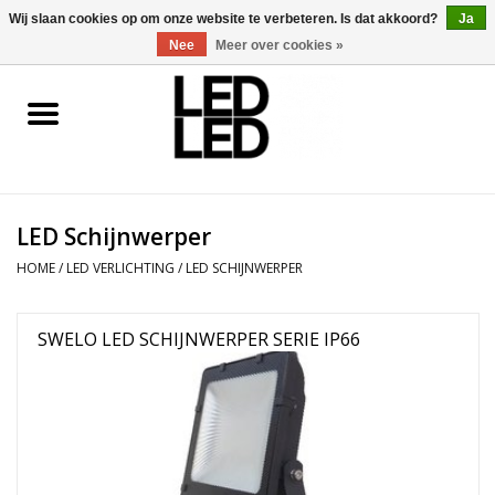
0 Artikelen - €0,00
Wij slaan cookies op om onze website te verbeteren. Is dat akkoord?
Ja
Nee
Meer over cookies »
Home
LED Verlichting
LED Schijnwerper
LED Accessoires
HOME
/
LED VERLICHTING
/
LED SCHIJNWERPER
OP = OP
SWELO LED SCHIJNWERPER SERIE IP66
Projecten
Installateur
Blog