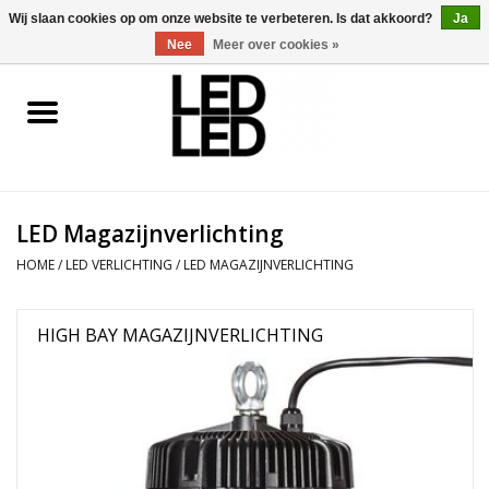
0 Artikelen - €0,00
Wij slaan cookies op om onze website te verbeteren. Is dat akkoord?
Ja
Nee
Meer over cookies »
Home
LED Verlichting
LED Magazijnverlichting
LED Accessoires
HOME
/
LED VERLICHTING
/
LED MAGAZIJNVERLICHTING
OP = OP
HIGH BAY MAGAZIJNVERLICHTING
Projecten
Installateur
Blog