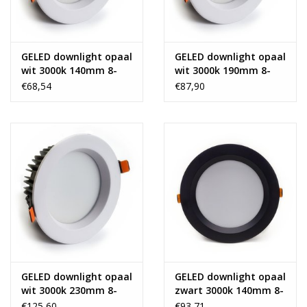
GELED downlight opaal
GELED downlight opaal
wit 3000k 140mm 8-
wit 3000k 190mm 8-
12W
20W
€68,54
€87,90
GELED downlight opaal
GELED downlight opaal
wit 3000k 230mm 8-
zwart 3000k 140mm 8-
35W
12W
€125,60
€93,71