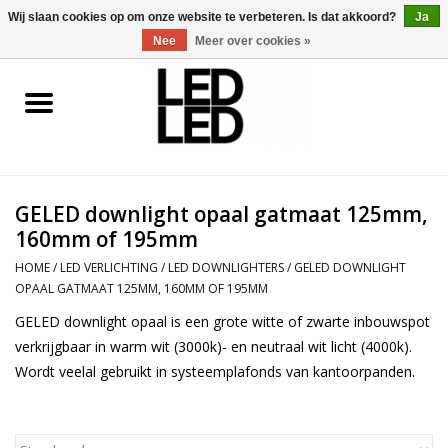
0 Artikelen - €0,00
Wij slaan cookies op om onze website te verbeteren. Is dat akkoord?
Ja
Nee
Meer over cookies »
Home
LED Verlichting
GELED downlight opaal gatmaat 125mm,
LED Accessoires
160mm of 195mm
OP = OP
HOME
/
LED VERLICHTING
/
LED DOWNLIGHTERS
/
GELED DOWNLIGHT
OPAAL GATMAAT 125MM, 160MM OF 195MM
GELED downlight opaal is een grote witte of zwarte inbouwspot
Projecten
verkrijgbaar in warm wit (3000k)- en neutraal wit licht (4000k).
Wordt veelal gebruikt in systeemplafonds van kantoorpanden.
Installateur
Blog