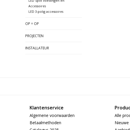
LED Spot Voedingen en
Accessoires
LED 3-polig accessoires
OP = OP
PROJECTEN
INSTALLATEUR
Klantenservice
Produ
Algemene voorwaarden
Alle pro
Betaalmethoden
Nieuwe 
Catalogus 2025
Aanbied