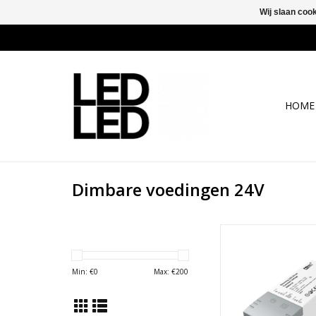
Wij slaan coo
HOME
Dimbare voedingen 24V
Led Voeding Dimbaar
25W
TOEVOEGEN AAN WI
Min: €
0
Max: €
200