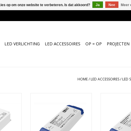
kies op om onze website te verbeteren. Is dat akkoord?
Ja
Nee
Meer 
LED VERLICHTING
LED ACCESSOIRES
OP = OP
PROJECTEN
HOME
/
LED ACCESSOIRES
/
LED 
 Tronic 24V
LED voeding dimbaar tronic 24V
LED voeding di
50W
1
NKELWAGEN
TOEVOEGEN AAN WINKELWAGEN
TOEVOEGEN AA