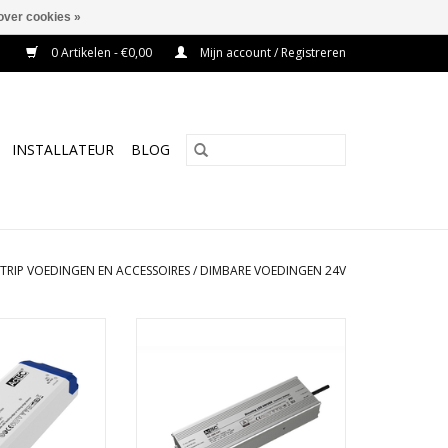
over cookies »
0 Artikelen - €0,00
Mijn account / Registreren
INSTALLATEUR
BLOG
STRIP VOEDINGEN EN ACCESSOIRES
/
DIMBARE VOEDINGEN 24V
mbaar tronic 24V
LED voeding dimbaar tronic 24V
00W
200W
N WINKELWAGEN
TOEVOEGEN AAN WINKELWAGEN