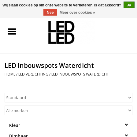
0 Artikelen - €0,00
Wij slaan cookies op om onze website te verbeteren. Is dat akkoord?
Ja
Nee
Meer over cookies »
Home
LED Verlichting
LED Inbouwspots Waterdicht
LED Accessoires
HOME
/
LED VERLICHTING
/
LED INBOUWSPOTS WATERDICHT
OP = OP
Projecten
Installateur
Kleur
Blog
Dimbaar