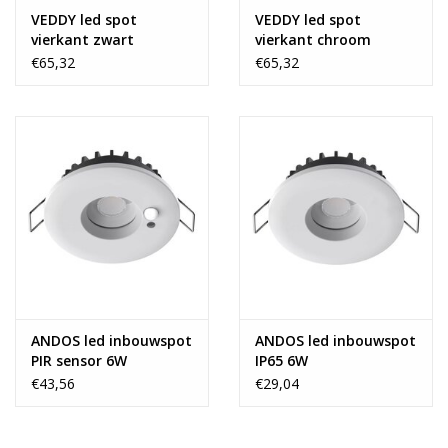
VEDDY led spot
VEDDY led spot
vierkant zwart
vierkant chroom
dimbaar IP65
dimbaar IP65
€65,32
€65,32
ANDOS led inbouwspot
ANDOS led inbouwspot
PIR sensor 6W
IP65 6W
€43,56
€29,04