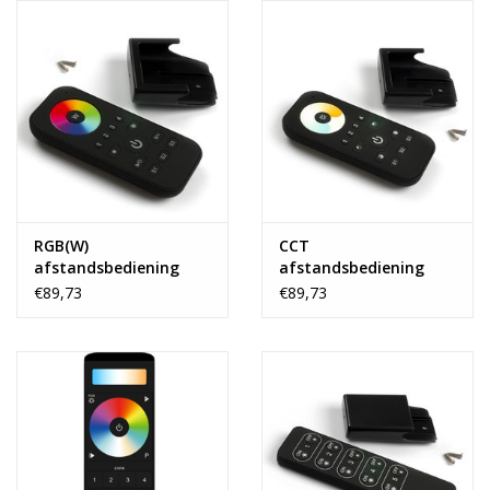
RGB(W)
CCT
afstandsbediening
afstandsbediening
t.b.v. RGB(W) controller
t.b.v. CCT controller
€89,73
€89,73