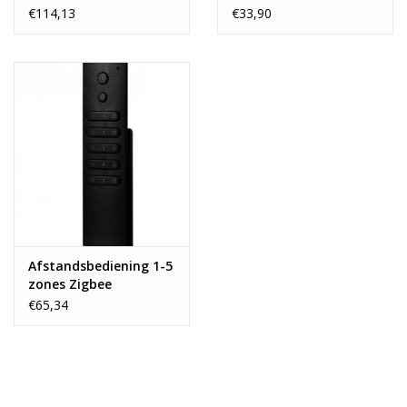
Zigbee
€114,13
€33,90
Afstandsbediening 1-5
zones Zigbee
€65,34