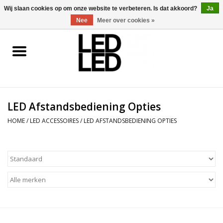
0 Artikelen - €0,00
Wij slaan cookies op om onze website te verbeteren. Is dat akkoord?
Ja
Nee
Meer over cookies »
Home
LED Verlichting
LED Afstandsbediening Opties
LED Accessoires
HOME
/
LED ACCESSOIRES
/
LED AFSTANDSBEDIENING OPTIES
OP = OP
Projecten
Installateur
Blog