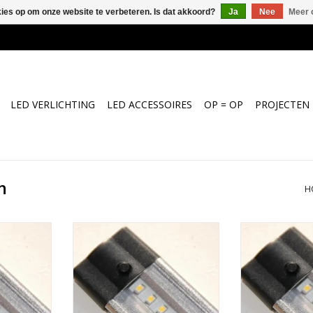
kies op om onze website te verbeteren. Is dat akkoord?
Ja
Nee
Meer 
LED VERLICHTING
LED ACCESSOIRES
OP = OP
PROJECTEN
n
H
k DC12V of
FLATPROFIEL 5W 5500k DC12V of
FLATPROFIEL 1
grijs
24V in de kleur grijs
of 24V in d
NKELWAGEN
TOEVOEGEN AAN WINKELWAGEN