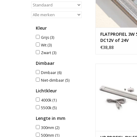
Kleur
FLATPROFIEL 3W 
Grijs
(3)
DC12V of 24V
Wit
(3)
€38,88
Zwart
(3)
Dimbaar
HP PROFIEL 8W 5500
Dimbaar
(6)
24V
Niet-dimbaar
(5)
TOEVOEGEN AAN WI
Lichtkleur
4000k
(1)
5500k
(5)
Lengte in mm
300mm
(2)
500mm
(1)