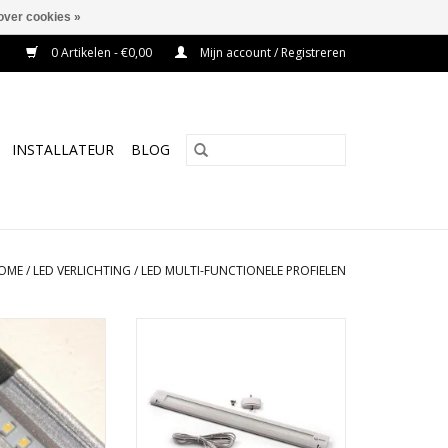
over cookies »
0 Artikelen - €0,00
Mijn account / Registreren
INSTALLATEUR
BLOG
OME
/
LED VERLICHTING
/
LED MULTI-FUNCTIONELE PROFIELEN
1W 5500k DC12V
HP PROFIEL 5W 5500k DC12V of
e kleur grijs
24V in de kleur Wit
TOEVOEGEN AAN WINKELWAGEN