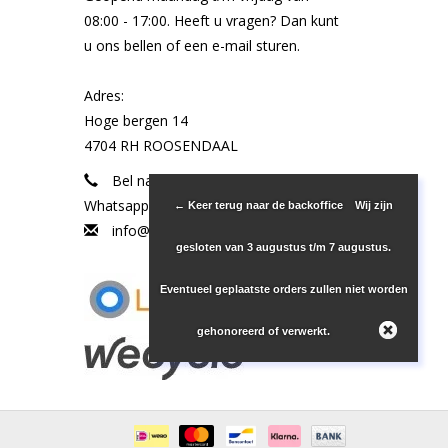
08:00 - 17:00. Heeft u vragen? Dan kunt
u ons bellen of een e-mail sturen.
Adres:
Hoge bergen 14
4704 RH ROOSENDAAL
Bel naar 085-301 3 810 of
Whatsapp naar +31 (0) 683386463
← Keer terug naar de backoffice
Wij zijn
info@ledled.nl
gesloten van 3 augustus t/m 7 augustus.
Eventueel geplaatste orders zullen niet worden
gehonoreerd of verwerkt.