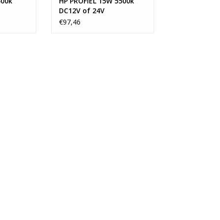
500k
HP PROFIEL 15W 5500k
DC12V of 24V
€97,46