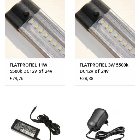
------------------------------------------------------
Standaard
Bij aankoop van deze flatprofiel, heb je de volgende voeding
nodig:
HP en Flatprofiel voeding 6W DC12V of 24V
Dimbaar
FLATPROFIEL 11W
FLATPROFIEL 3W 5500k
Wilt u de flatprofiel dimbaar maken, dan heeft u de volgende
5500k DC12V of 24V
DC12V of 24V
voeding en accessoires nodig:
€79,76
€38,88
HP en Flatprofiel voeding 6W DC12V of 24V
HP en Flat - Mini Drukknop Dimmer Wit 40W
Of
HP en Flat - Mini Drukknop Dimmer Zwart 40W
Deursensor
Wilt u gebruik maken van een deursensor, dan heeft u de
volgende voeding en accessoires nodig: