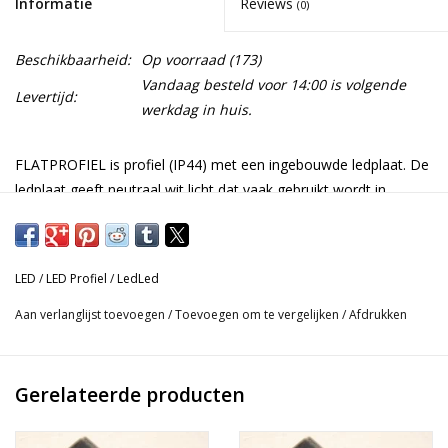
Informatie
Reviews
(0)
Beschikbaarheid:
Op voorraad
(173)
Vandaag besteld voor 14:00 is volgende
Levertijd:
werkdag in huis.
FLATPROFIEL is profiel (IP44) met een ingebouwde ledplaat. De
ledplaat geeft neutraal wit licht dat vaak gebruikt wordt in
productieve ruimtes zoals, werkplaatsen, kasten en in de opslag
ruimte van uw werkbus (12V). De lengte van dit profiel is 500mm
en heeft een vermogen van 5W.
LED
/
LED Profiel
/
LedLed
De profielen zijn koppelbaar door gebruik te maken van onze
Aan verlanglijst toevoegen
/
Toevoegen om te vergelijken
/
Afdrukken
koppelkabels of verlengkabels. Daarnaast bieden wij nog meer
accessoires
voor al onze profielen.
Gerelateerde producten
-----------------------------------------------------------------------------------