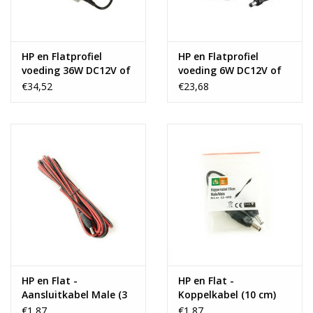
HP en Flatprofiel voeding 6W DC12V of 24V
HP en Flat - IR Deursensor
-----------------------------------------------------------------------------------
HP en Flatprofiel
HP en Flatprofiel
------------------------------------------------------
voeding 36W DC12V of
voeding 6W DC12V of
Algemene specificaties
24V
24V
€34,52
€23,68
Afmetingen lxbxh:
500 x 20 x 10mm
Lichtkleur:
Daglicht wit 5500k
Materiaal:
Aluminium
Kleur:
Grijs/zwart
Stijl:
Industrieel
Vorm:
rechthoekig
Gewicht:
0,5 kg
Product specificaties
Optioneel, zie flat-/hp-profiel
Met dimfunctie:
HP en Flat -
HP en Flat -
accessoires
Aansluitkabel Male (3
Koppelkabel (10 cm)
Inclusief lichtbron:
Ja
meter)
€1,87
€1,87