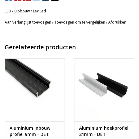
Het profiel zorgt ervoor dat het licht egaal verdeeld wordt in uw
kast en niet verblindend is doordat de leds niet zichtbaar zijn.
LED
/
Opbouw
/
LedLed
Download specificaties hier:
Aan verlanglijst toevoegen
/
Toevoegen om te vergelijken
/
Afdrukken
Gerelateerde producten
Aluminium inbouw
Aluminium hoekprofiel
profiel 9mm - DET
21mm - DET