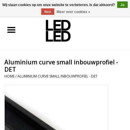
0 Artikelen - €0,00
Wij slaan cookies op om onze website te verbeteren. Is dat akkoord?
Ja
Nee
Meer over cookies »
Home
LED Verlichting
Aluminium curve small inbouwprofiel -
LED Accessoires
DET
HOME
/
ALUMINIUM CURVE SMALL INBOUWPROFIEL - DET
OP = OP
Projecten
Installateur
Blog