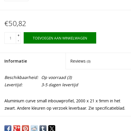
€50,82
+
TOEVOEGEN AAN WINKELWAGEN
-
Informatie
Reviews
(0)
Beschikbaarheid:
Op voorraad
(3)
Levertijd:
3-5 dagen levertijd
Aluminium curve small inbouwprofiel, 2000 x 21 x 9mm in het
zwart. Andere kleuren op verzoek leverbaar. Zie specificatieblad.
Toepassing
De curve inbouwprofiel is toepasbaar in de corpus van uw kast.