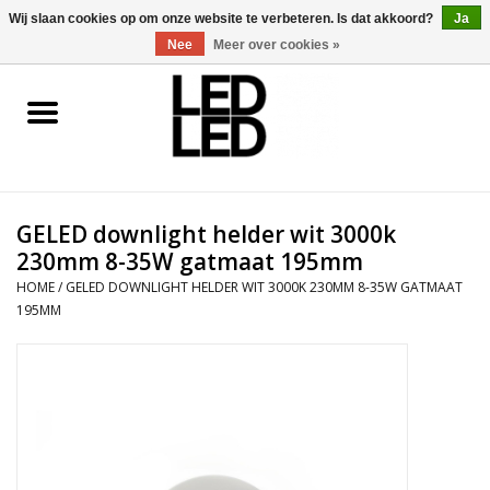
0 Artikelen - €0,00
Wij slaan cookies op om onze website te verbeteren. Is dat akkoord?
Ja
Nee
Meer over cookies »
Home
LED Verlichting
GELED downlight helder wit 3000k
LED Accessoires
230mm 8-35W gatmaat 195mm
HOME
/
GELED DOWNLIGHT HELDER WIT 3000K 230MM 8-35W GATMAAT
OP = OP
195MM
Projecten
Installateur
Blog