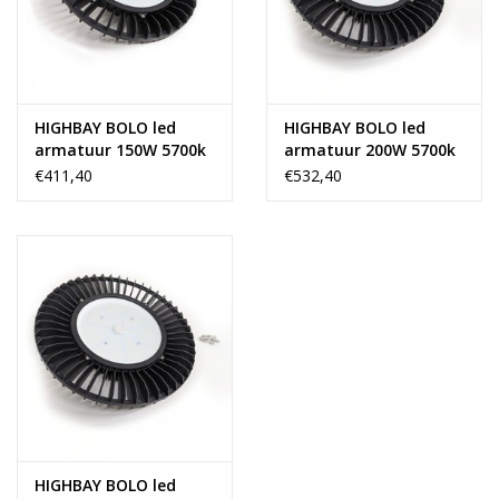
-----------------------------------------------------------------------------------
------------------------------------------------------
Algemene specificaties
Diameter:
280mm
Hoogte:
170mm
HIGHBAY BOLO led
HIGHBAY BOLO led
Materiaal:
Aluminium
armatuur 150W 5700k
armatuur 200W 5700k
Kleur:
Zwart
€411,40
€532,40
Stijl:
Industrieel
Vorm:
Rond
Gewicht:
5 kg
Product specificaties
Met dimfunctie:
Nee
Inclusief lichtbron:
Ja
Type lichtbron:
LED
Verstelmogelijkheden:
Niet-kantelbaar
Snoer met stekker aan product:
Nee
HIGHBAY BOLO led
Met RGB:
Nee