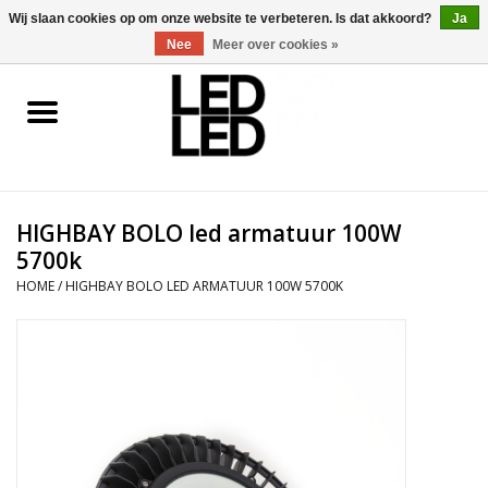
0 Artikelen - €0,00
Wij slaan cookies op om onze website te verbeteren. Is dat akkoord?
Ja
Nee
Meer over cookies »
Home
LED Verlichting
HIGHBAY BOLO led armatuur 100W
LED Accessoires
5700k
HOME
/
HIGHBAY BOLO LED ARMATUUR 100W 5700K
OP = OP
Projecten
Installateur
Blog