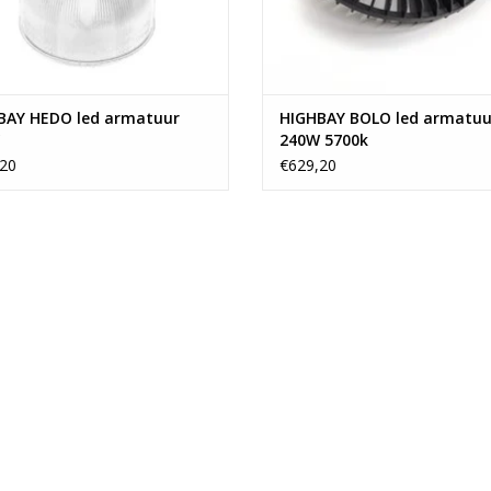
Technische specificaties
Fitting:
Wattage:
IP waarde:
BAY HEDO led armatuur
HIGHBAY BOLO led armatuu
Energieverbruik:
240W 5700k
Stralingshoek:
20
€629,20
Inhoud en samenstelling van dit artikel
Aantal stuks in verpakking:
Inclusief lichtbron:
Verpakkingsinhoud:
Overige kenmerken
Aansluitspanning:
Bediening verlichting:
CRI:
Fabrieksgarantie termijn: