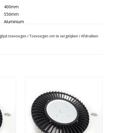
400mm
550mm
Aluminium
Lichtgrijs
glijst toevoegen
Industrieel
/
Toevoegen om te vergelijken
/
Afdrukken
Rond
5 kg
Nee
lamp
Ronde Zwarte Industriele Ledlamp
Ja
GEN
TOEVOEGEN AAN WINKELWAGEN
LED
Niet-kantelbaar
Nee
Nee
Lichtnet