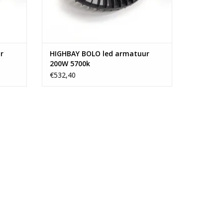
Geen fitting
1 x 80W
IP 65
r
HIGHBAY BOLO led armatuur
A++
200W 5700k
90°
€532,40
1
Ja
Ronde lichtgrijze magazijn ledlamp 80W
230V inclusief driver
Schakelaar
85
3 jaar