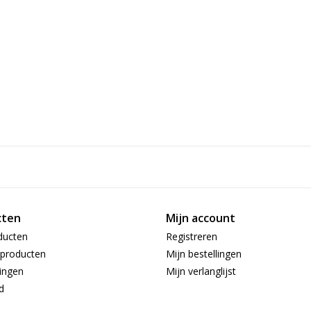
Levensduur lichtbronnen:
Lumen per lichtpunt:
Reparatie type:
Starterkit:
Type sensor:
Uitzonderingen fabrieksgarantie:
Voor binnen of buiten:
Werkvoltage:
cten
Mijn account
ducten
Registreren
producten
Mijn bestellingen
ingen
Mijn verlanglijst
d