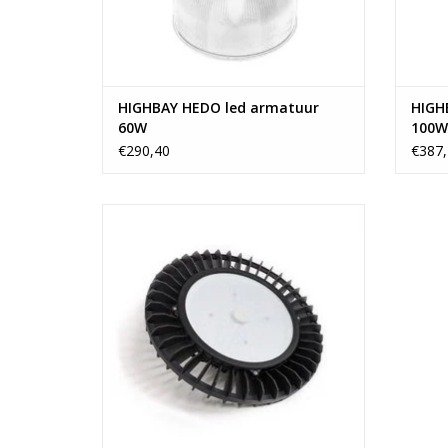
HIGHBAY HEDO led armatuur
HIGH
60W
100W
€290,40
€387,
Ronde Zwarte Industriele Ledlamp
TOEVOEGEN AAN WINKELWAGEN