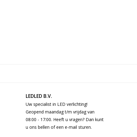
55.000 h
9200lm
Pick-up en return
Nee
Geen sensor
Geen
Voor binnen en buiten
230V
LEDLED B.V.
Uw specialist in LED verlichting!
Geopend maandag t/m vrijdag van
08:00 - 17:00. Heeft u vragen? Dan kunt
u ons bellen of een e-mail sturen.