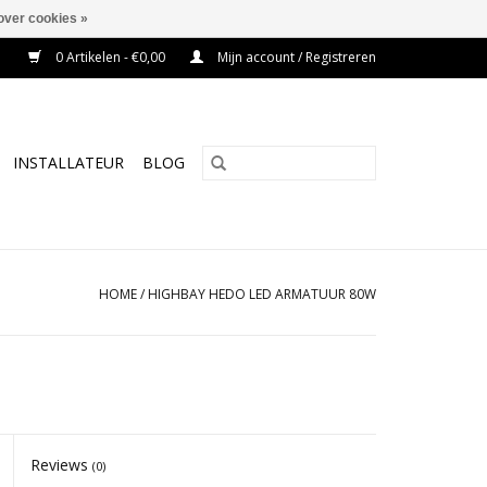
over cookies »
0 Artikelen - €0,00
Mijn account / Registreren
INSTALLATEUR
BLOG
HOME
/
HIGHBAY HEDO LED ARMATUUR 80W
Reviews
(0)