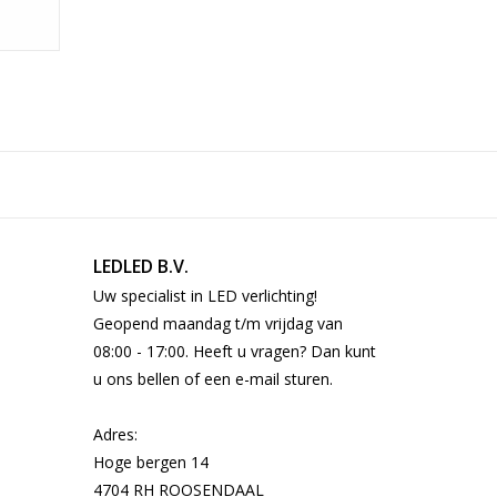
E
36°
1
Ja
Ronde witte kantelspotring met 3 of 5W ledlamp
inclusief dimbare driver
LEDLED B.V.
Uw specialist in LED verlichting!
230V inclusief dimbare driver
Geopend maandag t/m vrijdag van
Schakelaar, wanddimmer, afstandsbediening en
08:00 - 17:00. Heeft u vragen? Dan kunt
via de app (zigbee)
u ons bellen of een e-mail sturen.
85
3 jaar
Adres:
300lm 3W / 500lm 5W
Hoge bergen 14
Pick-up en return
4704 RH ROOSENDAAL