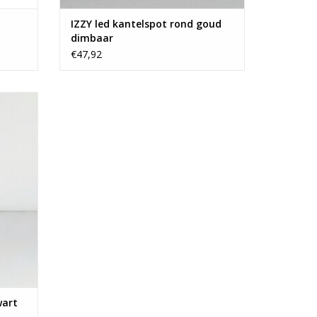
Modern
IZZY led kantelspot rond goud
Rond
dimbaar
0,2 kg
€47,92
imbaar
Ja
GEN
Ja
LED
Kantelbaar
Nee
Nee
Lichtnet
Geen fitting
1 x 3W of 1 x 5W
wart
IP 33