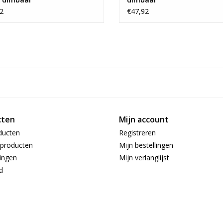
Energieverbruik:
2
€47,92
Stralingshoek:
Inhoud en samenstelling van dit artikel
Aantal stuks in verpakking:
Inclusief lichtbron:
Verpakkingsinhoud:
cten
Mijn account
Overige kenmerken
ducten
Registreren
Aansluitspanning:
producten
Mijn bestellingen
ingen
Mijn verlanglijst
Bediening verlichting:
d
CRI:
Fabrieksgarantie termijn:
Lumen per lichtpunt:
Reparatie type: