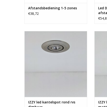
Afstandsbediening 1-5 zones
Led D
afst
€38,72
€54,8
IZZY led kantelspot rond rvs dimbaar
IZZ
TOEVOEGEN AAN WINKELWAGEN
TO
IZZY led kantelspot rond rvs
IZZY 
dimbaar
matt