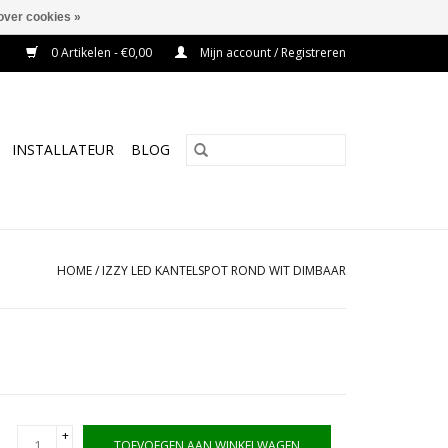
over cookies »
0 Artikelen - €0,00
Mijn account / Registreren
INSTALLATEUR
BLOG
HOME
/
IZZY LED KANTELSPOT ROND WIT DIMBAAR
+
TOEVOEGEN AAN WINKELWAGEN