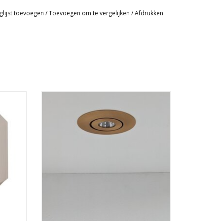
glijst toevoegen
/
Toevoegen om te vergelijken
/
Afdrukken
ndsbediening, dan heeft u de volgende voeding en
egrepen bij aankoop spot)
grepen bij aankoop spot)
Ronde Goude ledspot
GEN
TOEVOEGEN AAN WINKELWAGEN
------------------------------------------------------------------
1
58 mm
70 mm
25 mm 3W / 35mm 5W
Aluminium
Wit