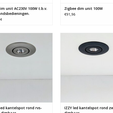
Stijl:
im unit AC230V 100W t.b.v.
Zigbee dim unit 100W
Vorm:
andsbedieningen.
€91,96
Gewicht:
4
Product specificaties
Y led kantelspot rond rvs-matt
IZZY led kantelspot rond zwart d
Met dimfunctie:
dimbaar
TOEVOEGEN AAN WINKELWA
Inclusief lichtbron:
EVOEGEN AAN WINKELWAGEN
Type lichtbron:
Verstelmogelijkheden:
Snoer met stekker aan product:
Met RGB:
Voedingstype:
Technische specificaties
Fitting:
Wattage:
led kantelspot rond rvs-
IZZY led kantelspot rond z
IP waarde:
 dimbaar
dimbaar