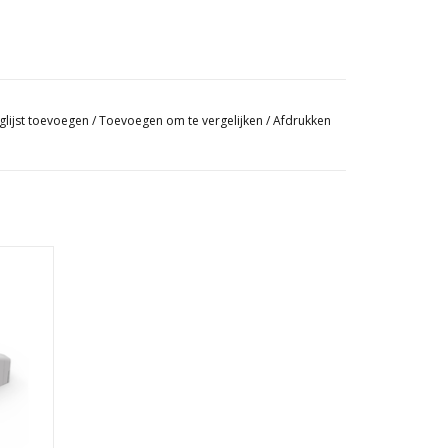
glijst toevoegen
/
Toevoegen om te vergelijken
/
Afdrukken
ma 18W
GEN