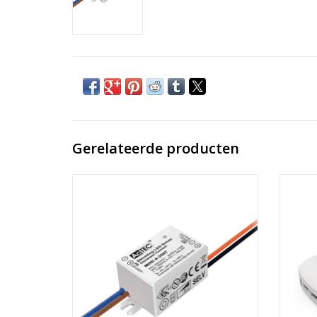
Gerelateerde producten
Led voeding dimbaar tronic 350ma 4W
Led V
TOEVOEGEN AAN WINKELWAGEN
TO