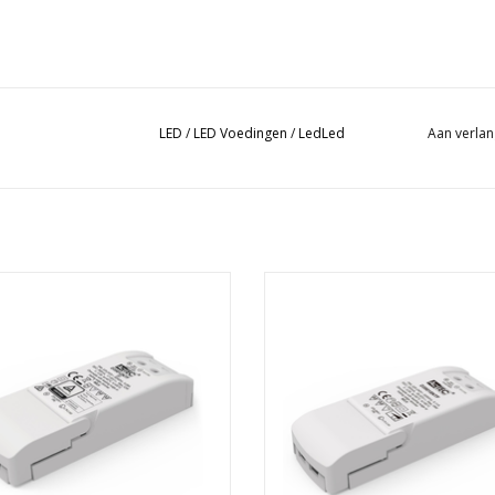
LED
/
LED Voedingen
/
LedLed
Aan verlan
oeding Dimbaar Tronic 350ma 12W
Led Voeding Dimbaar Tronic 350
EVOEGEN AAN WINKELWAGEN
TOEVOEGEN AAN WINKELWA