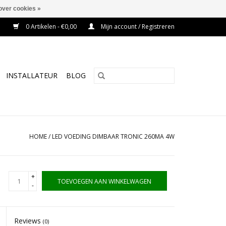
over cookies »
0 Artikelen - €0,00
Mijn account / Registreren
INSTALLATEUR
BLOG
HOME
/
LED VOEDING DIMBAAR TRONIC 260MA 4W
+
TOEVOEGEN AAN WINKELWAGEN
-
Reviews
(0)