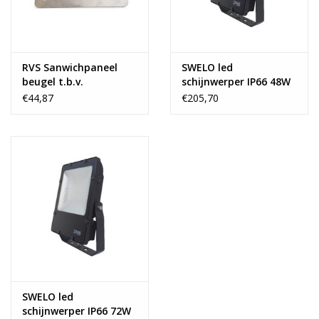
RVS Sanwichpaneel
SWELO led
beugel t.b.v.
schijnwerper IP66 48W
schijnwerper 48w &
€44,87
€205,70
72w
SWELO led
schijnwerper IP66 72W