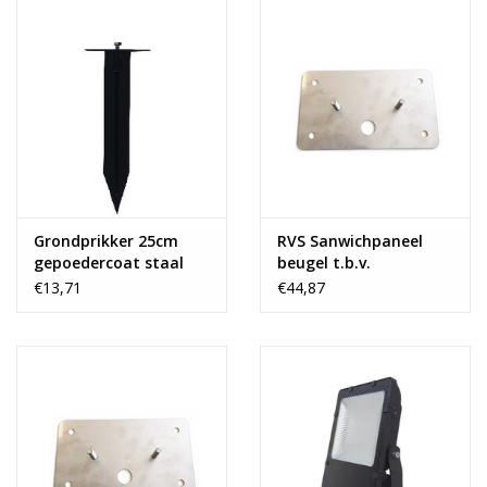
Grondprikker 25cm
RVS Sanwichpaneel
gepoedercoat staal
beugel t.b.v.
t.b.v. SWELO
schijnwerper 120w t/m
€13,71
€44,87
schijnwerpers
200w