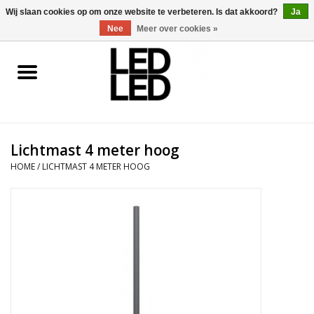
0 Artikelen - €0,00
Wij slaan cookies op om onze website te verbeteren. Is dat akkoord?
Ja
Nee
Meer over cookies »
Home
LED Verlichting
Lichtmast 4 meter hoog
LED Accessoires
HOME
/
LICHTMAST 4 METER HOOG
OP = OP
Projecten
Installateur
Blog