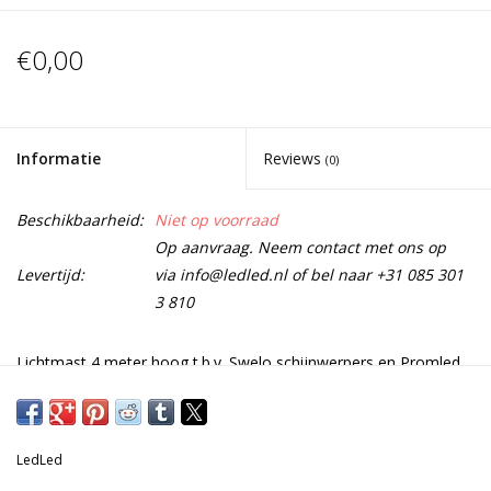
€0,00
Informatie
Reviews
(0)
Beschikbaarheid:
Niet op voorraad
Op aanvraag. Neem contact met ons op
Levertijd:
via
info@ledled.nl
of bel naar +31 085 301
3 810
Lichtmast 4 meter hoog t.b.v. Swelo schijnwerpers en Promled
armaturen
Download accessoires specificaties hier:
LedLed