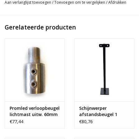
Aan verlanglijst toevoegen
/
Toevoegen om te vergelijken
/
Afdrukken
Gerelateerde producten
Promled verloopbeugel
Schijnwerper
lichtmast uitw. 60mm
afstandsbeugel 1
/ inw. 76mm
meter gepoedercoat
€77,44
€80,76
staal t.b.v. SWELO
armaturen