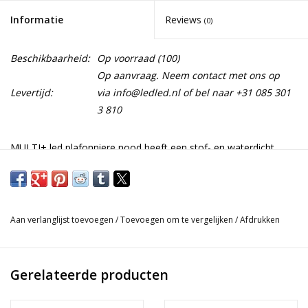
Informatie
Reviews
(0)
Beschikbaarheid:
Op voorraad
(100)
Op aanvraag. Neem contact met ons op
Levertijd:
via
info@ledled.nl
of bel naar +31 085 301
3 810
MULTI+ led plafonniere nood heeft een stof- en waterdicht
armatuur. Zowel geschikt voor binnen- als buitenverlichting. Met
deze plafondlamp kunt u eigenlijk alle kanten op maar wordt
voornamelijk gebruikt om zijn functionaliteit voor gangen,
trappenhuizen, opbergkasten, ed. De lichtkleur van deze
Aan verlanglijst toevoegen
/
Toevoegen om te vergelijken
/
Afdrukken
plafonniere is 4000k (neutraal wit licht). MULTI+ led plafonniere
komt in het wit en zwart.
Gerelateerde producten
MULTI+ led plafonniere nood heeft een vermogen van 9,5W en
kan daardoor zeer geschikt zijn voor veel verschillende ruimtes