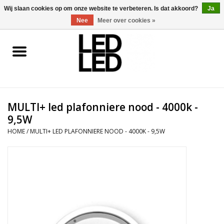
0 Artikelen - €0,00
Wij slaan cookies op om onze website te verbeteren. Is dat akkoord?
Ja
Nee
Meer over cookies »
Home
LED Verlichting
MULTI+ led plafonniere nood - 4000k -
LED Accessoires
9,5W
HOME
/
MULTI+ LED PLAFONNIERE NOOD - 4000K - 9,5W
OP = OP
Projecten
Installateur
Blog