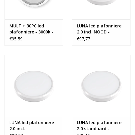
Met dimfunctie:
Nee
Inclusief lichtbron:
Ja
Type lichtbron:
LED
MULTI+ 30PC led
LUNA led plafonniere
Verstelmogelijkheden:
Niet-kantelbaar
plafonniere - 3000k -
2.0 incl. NOOD -
Snoer met stekker aan product:
Nee
16W
3000k/4000k/5000k -
€95,59
€97,77
Met RGB:
Nee
18W
Voedingstype:
Lichtnet
Technische specificaties
Fitting:
Geen fitting
Wattage:
1 x 9,5W
IP waarde:
IP 65
Energieverbruik:
A+
Stralingshoek:
120°
LUNA led plafonniere
LUNA led plafonniere
Inhoud en samenstelling van
2.0 incl.
2.0 standaard -
dit artikel
bewegingssensor -
3000k/4000k/5000k -