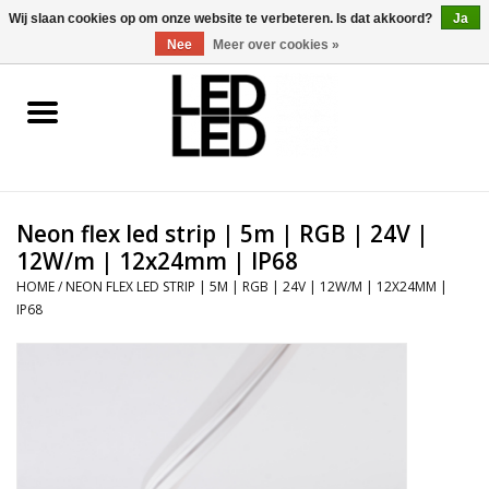
0 Artikelen - €0,00
Wij slaan cookies op om onze website te verbeteren. Is dat akkoord?
Ja
Nee
Meer over cookies »
Home
LED Verlichting
Neon flex led strip | 5m | RGB | 24V |
LED Accessoires
12W/m | 12x24mm | IP68
HOME
/
NEON FLEX LED STRIP | 5M | RGB | 24V | 12W/M | 12X24MM |
OP = OP
IP68
Projecten
Installateur
Blog