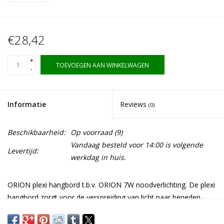
€28,42
+
TOEVOEGEN AAN WINKELWAGEN
-
Informatie
Reviews
(0)
Beschikbaarheid:
Op voorraad
(9)
Vandaag besteld voor 14:00 is volgende
Levertijd:
werkdag in huis.
ORION plexi hangbord t.b.v. ORION 7W noodverlichting. De plexi
hangbord zorgt voor de verspreiding van licht naar beneden
over gehele plexi hangbord. Dit maakt het mogelijk om dit type
armatuur te gebruiken als hang nood armatuur.