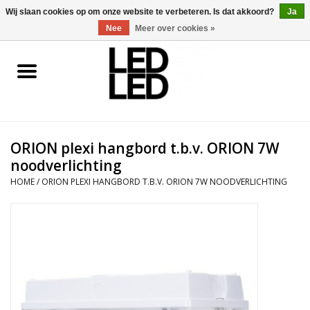
0 Artikelen - €0,00
Wij slaan cookies op om onze website te verbeteren. Is dat akkoord?
Ja
Nee
Meer over cookies »
Home
LED Verlichting
ORION plexi hangbord t.b.v. ORION 7W
LED Accessoires
noodverlichting
HOME
/
ORION PLEXI HANGBORD T.B.V. ORION 7W NOODVERLICHTING
OP = OP
Projecten
Installateur
Blog