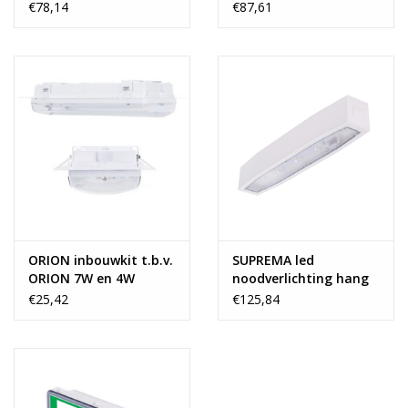
opbouw 4W 4000k
opbouw 7W 4000k
€78,14
€87,61
ORION inbouwkit t.b.v.
SUPREMA led
ORION 7W en 4W
noodverlichting hang
5W
€25,42
€125,84