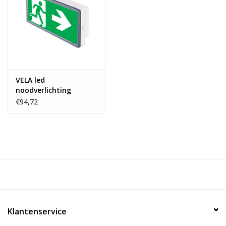
VELA led
noodverlichting
opbouw 4W 4000k
€94,72
Klantenservice