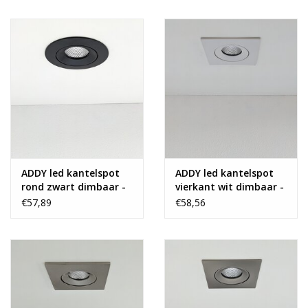
ADDY led kantelspot
ADDY led kantelspot
rond zwart dimbaar -
vierkant wit dimbaar -
Pro reflector
Pro reflector
€57,89
€58,56