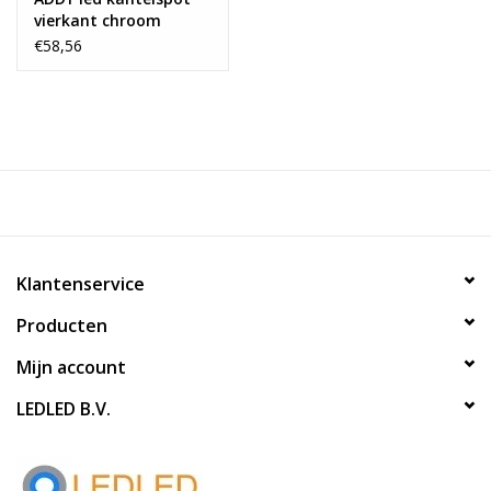
vierkant chroom
dimbaar - Pro reflector
€58,56
Klantenservice
Producten
Mijn account
LEDLED B.V.