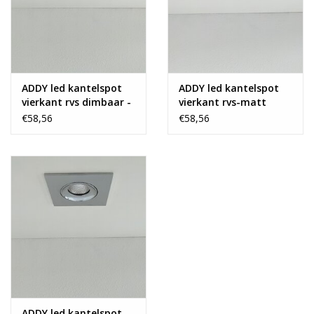
ADDY led kantelspot
ADDY led kantelspot
vierkant rvs dimbaar -
vierkant rvs-matt
Pro reflector
dimbaar - Pro reflector
€58,56
€58,56
ADDY led kantelspot