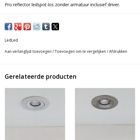
Pro reflector ledspot los zonder armatuur inclusief driver.
Los verkrijgbaar in:
- 2700k (extra warm wit);
- 3000k (warm wit);
- 4000k (neutraal wit);
LedLed
- 1800k-3000k (dim-to-warm).
Aan verlanglijst toevoegen
/
Toevoegen om te vergelijken
/
Afdrukken
Gerelateerde producten