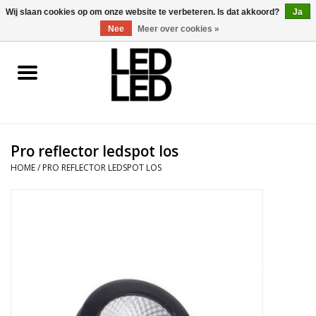
0 Artikelen - €0,00
Wij slaan cookies op om onze website te verbeteren. Is dat akkoord?
Ja
Nee
Meer over cookies »
Home
LED Verlichting
Pro reflector ledspot los
LED Accessoires
HOME
/
PRO REFLECTOR LEDSPOT LOS
OP = OP
Projecten
Installateur
Blog