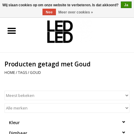
0 Artikelen - €0,00
Wij slaan cookies op om onze website te verbeteren. Is dat akkoord?
Ja
Nee
Meer over cookies »
Home
LED Verlichting
Producten getagd met Goud
LED Accessoires
HOME
/
TAGS
/
GOUD
OP = OP
Projecten
Installateur
Kleur
Blog
Dimbaar