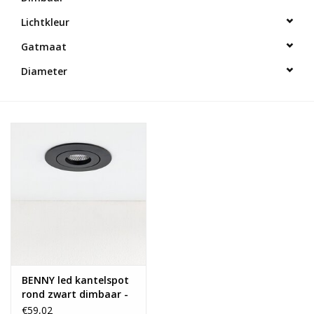
Lichtkleur
Gatmaat
Diameter
BENNY led kantelspot
rond zwart dimbaar -
Pro reflector lens
€59,02