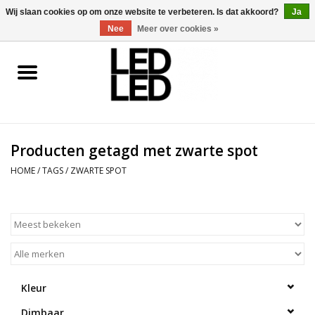
0 Artikelen - €0,00
Wij slaan cookies op om onze website te verbeteren. Is dat akkoord?
Ja
Nee
Meer over cookies »
Home
LED Verlichting
Producten getagd met zwarte spot
LED Accessoires
HOME
/
TAGS
/
ZWARTE SPOT
OP = OP
Projecten
Installateur
Kleur
Blog
Dimbaar