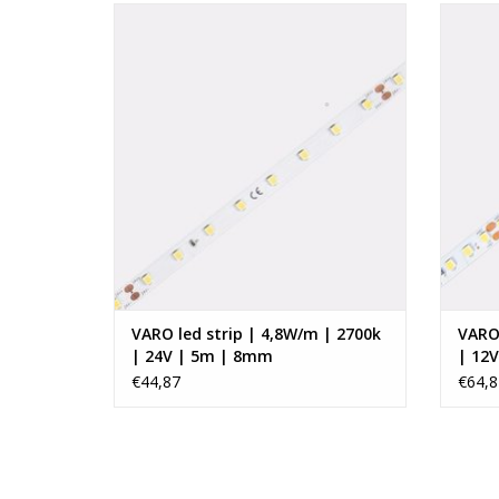
VARO led strip 2700k 24V 4,8W/m 8mm (5
VARO 
meter)
TOEVOEGEN AAN WINKELWAGEN
TO
VARO led strip | 4,8W/m | 2700k
VARO 
| 24V | 5m | 8mm
| 12
€44,87
€64,8