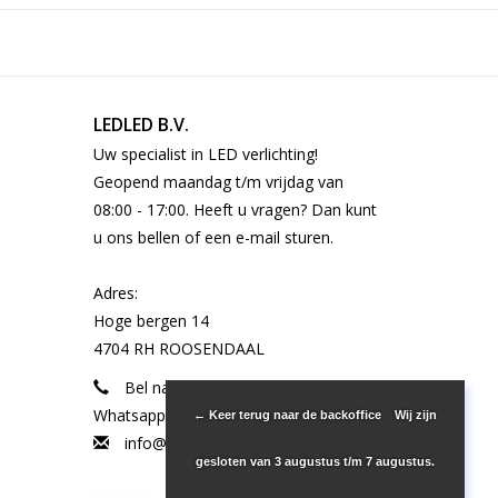
Optioneel, niet standaard
Nee
Lichtnet
LEDLED B.V.
Uw specialist in LED verlichting!
Geen fitting
Geopend maandag t/m vrijdag van
4,8W/m
08:00 - 17:00. Heeft u vragen? Dan kunt
IP 33
u ons bellen of een e-mail sturen.
E
120°
Adres:
Hoge bergen 14
4704 RH ROOSENDAAL
1
Bel naar 085-301 3 810 of
Ja
Whatsapp naar +31 (0) 683386463
← Keer terug naar de backoffice
Wij zijn
VARO led strip 4,8W/m 5M 2700k DC12V
info@ledled.nl
gesloten van 3 augustus t/m 7 augustus.