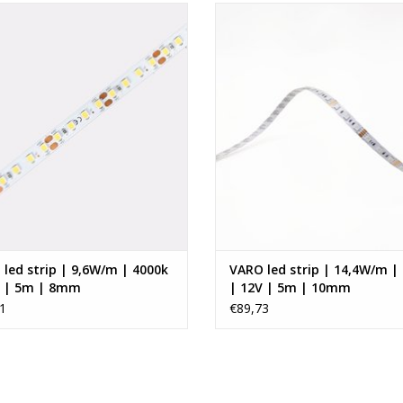
led strip 4000k IP33 12V 9,6W/m
VARO led strip RGB 12V 14,4W/m 
en accessoires nodig:
8mm (5 meter)
meter)
LED Voeding Meanwell DC12V 35W
EVOEGEN AAN WINKELWAGEN
TOEVOEGEN AAN WINKELWA
Led Dim unit 8A
Afstandsbediening 1-5 zones
-------------------------------------------------------------
----------
Algemene specificaties
Afmeting lxb:
Kleur:
Stijl:
Gewicht:
led strip | 9,6W/m | 4000k
VARO led strip | 14,4W/m |
V | 5m | 8mm
| 12V | 5m | 10mm
Product specificaties
1
€89,73
Met dimfunctie:
Inclusief lichtbron:
Type lichtbron: