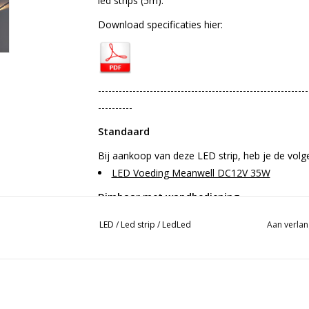
led strips (5m).
Download specificaties hier:
-------------------------------------------------------------
----------
Standaard
Bij aankoop van deze LED strip, heb je de volg
LED Voeding Meanwell DC12V 35W
Dimbaar met wandbediening
Wilt u de LED strip dimbaar maken, dan heeft 
LED
/
Led strip
/
LedLed
Aan verlan
LED Voeding Dimbaar Tronic DC12V 50W
LED Dimmer Bief
Dimbaar met afstandsbediening
Wilt u de LED strip dimbaar maken met een afs