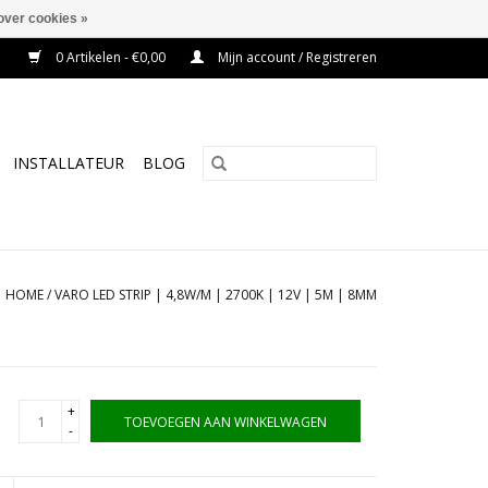
over cookies »
0 Artikelen - €0,00
Mijn account / Registreren
INSTALLATEUR
BLOG
HOME
/
VARO LED STRIP | 4,8W/M | 2700K | 12V | 5M | 8MM
+
TOEVOEGEN AAN WINKELWAGEN
-