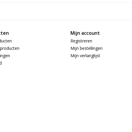
Snoer met stekker aan product:
Met RGB:
Voedingstype:
cten
Mijn account
Technische specificaties
ducten
Registreren
Fitting:
producten
Mijn bestellingen
Wattage:
ingen
Mijn verlanglijst
IP waarde:
d
Energieverbruik:
Stralingshoek:
Inhoud en samenstelling van dit artikel
Aantal stuks in verpakking:
Inclusief lichtbron:
Verpakkingsinhoud:
Overige kenmerken