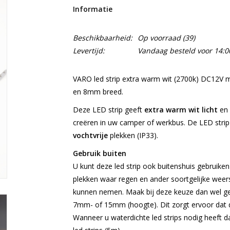
Informatie
Beschikbaarheid:
Op voorraad
(39)
Levertijd:
Vandaag besteld voor 14:00
VARO led strip extra warm wit (2700k) DC12V m
en 8mm breed.
Deze LED strip geeft
extra warm wit licht
en 
creëren in uw camper of werkbus. De LED strip 
vochtvrije
plekken (IP33).
Gebruik buiten
U kunt deze led strip ook buitenshuis gebruik
plekken waar regen en ander soortgelijke weers
kunnen nemen. Maak bij deze keuze dan wel ge
7mm- of 15mm (hoogte). Dit zorgt ervoor dat d
Wanneer u waterdichte led strips nodig heeft 