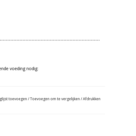
------------------------------------------------------------------
ende voeding nodig:
u de volgende voeding en accessoire nodig:
glijst toevoegen
/
Toevoegen om te vergelijken
/
Afdrukken
tandsbediening, dan heeft u de volgende voeding