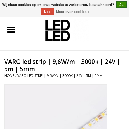
0 Artikelen - €0,00
Wij slaan cookies op om onze website te verbeteren. Is dat akkoord?
Ja
Nee
Meer over cookies »
Home
LED Verlichting
VARO led strip | 9,6W/m | 3000k | 24V |
LED Accessoires
5m | 5mm
HOME
/
VARO LED STRIP | 9,6W/M | 3000K | 24V | 5M | 5MM
OP = OP
Projecten
Installateur
Blog