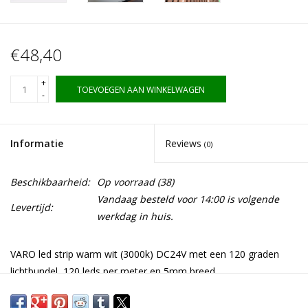
€48,40
+
TOEVOEGEN AAN WINKELWAGEN
-
Informatie
Reviews
(0)
Beschikbaarheid:
Op voorraad
(38)
Vandaag besteld voor 14:00 is volgende
Levertijd:
werkdag in huis.
VARO led strip warm wit (3000k) DC24V met een 120 graden
lichtbundel, 120 leds per meter en 5mm breed.
Deze LED strip geeft
warm wit licht
en is uiterst geschikt om