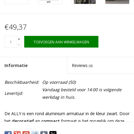
€49,37
+
TOEVOEGEN AAN WINKELWAGEN
-
Informatie
Reviews
(0)
Beschikbaarheid:
Op voorraad
(50)
Vandaag besteld voor 14:00 is volgende
Levertijd:
werkdag in huis.
De ALLY is een rond aluminium armatuur in de kleur zwart. Door
het
decoratief
en
compact
formaat is het mogelijk om deze
op veel denkbare situaties in te bouwen. Als functionele