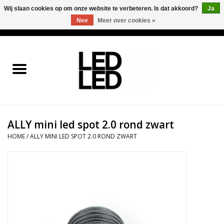
Wij slaan cookies op om onze website te verbeteren. Is dat akkoord?
Ja
Nee
Meer over cookies »
0 Artikelen - €0,00
Home
LED Verlichting
LED Accessoires
ALLY mini led spot 2.0 rond zwart
OP = OP
HOME
/
ALLY MINI LED SPOT 2.0 ROND ZWART
Projecten
Installateur
Blog