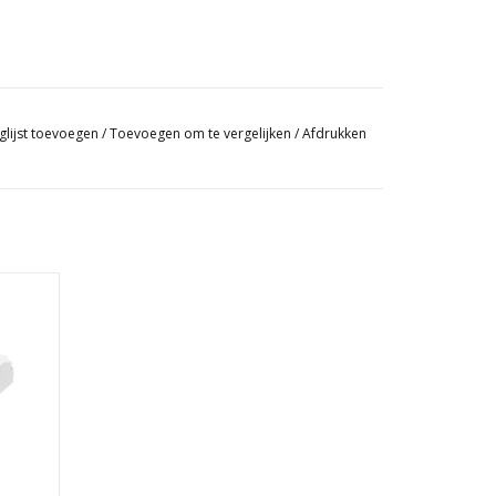
glijst toevoegen
/
Toevoegen om te vergelijken
/
Afdrukken
V
GEN