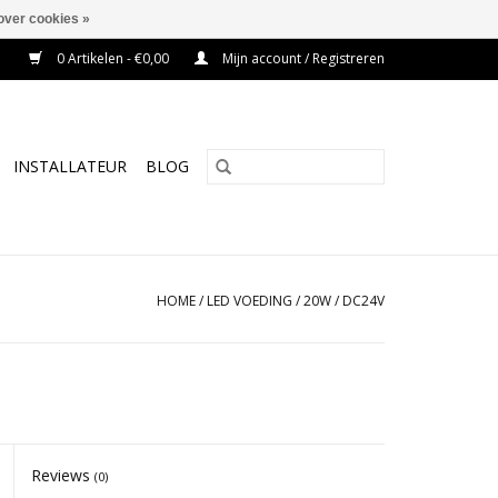
over cookies »
0 Artikelen - €0,00
Mijn account / Registreren
INSTALLATEUR
BLOG
HOME
/
LED VOEDING / 20W / DC24V
Reviews
(0)