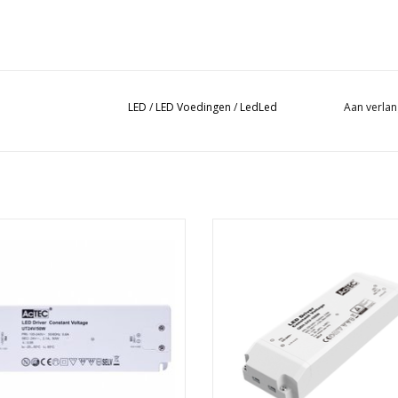
LED
/
LED Voedingen
/
LedLed
Aan verlan
Led voeding / 50W / DC24V
Led voeding / 100W / DC24
TOEVOEGEN AAN WINKELWA