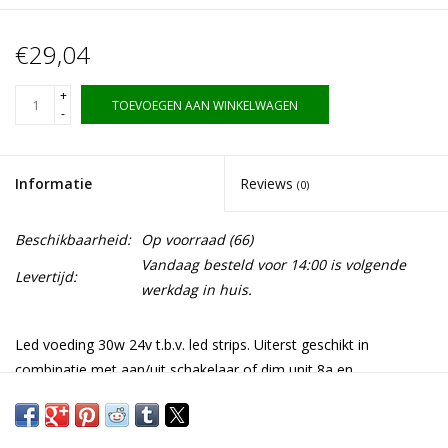
€29,04
+
TOEVOEGEN AAN WINKELWAGEN
-
Informatie
Reviews
(0)
Beschikbaarheid:
Op voorraad
(66)
Vandaag besteld voor 14:00 is volgende
Levertijd:
werkdag in huis.
Led voeding 30w 24v t.b.v. led strips. Uiterst geschikt in
combinatie met aan/uit schakelaar of dim unit 8a en
afstandsbediening.
Download specificaties hier: