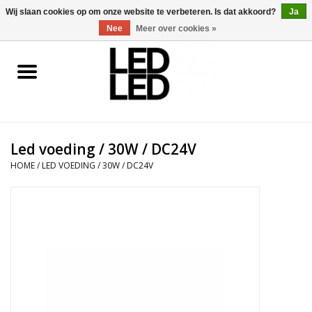
0 Artikelen - €0,00
Wij slaan cookies op om onze website te verbeteren. Is dat akkoord?
Ja
Nee
Meer over cookies »
Home
LED Verlichting
Led voeding / 30W / DC24V
LED Accessoires
HOME
/
LED VOEDING / 30W / DC24V
OP = OP
Projecten
Installateur
Blog