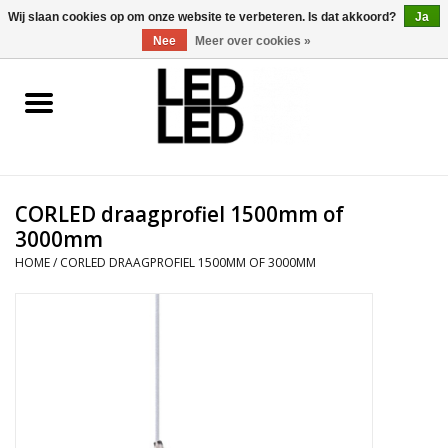
0 Artikelen - €0,00
Wij slaan cookies op om onze website te verbeteren. Is dat akkoord?
Ja
Nee
Meer over cookies »
Home
LED Verlichting
CORLED draagprofiel 1500mm of
LED Accessoires
3000mm
HOME
/
CORLED DRAAGPROFIEL 1500MM OF 3000MM
OP = OP
Projecten
Installateur
Blog