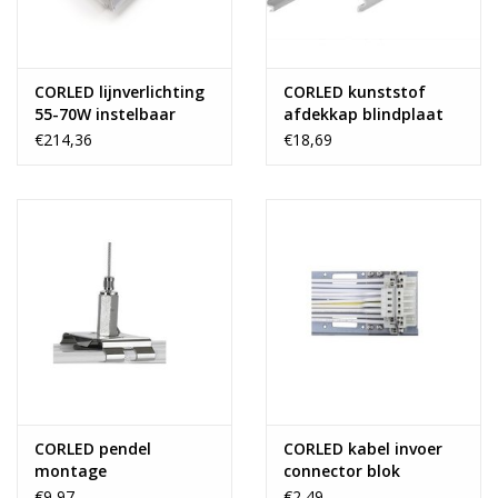
CORLED lijnverlichting
CORLED kunststof
55-70W instelbaar
afdekkap blindplaat
€214,36
€18,69
CORLED pendel
CORLED kabel invoer
montage
connector blok
€9,97
€2,49