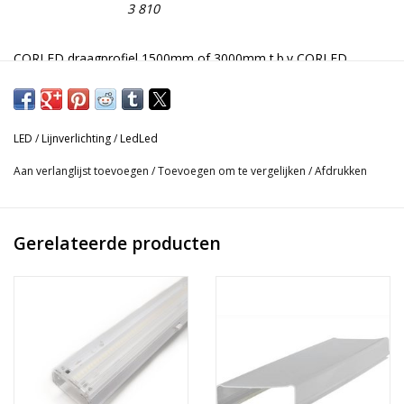
3 810
CORLED draagprofiel 1500mm of 3000mm t.b.v CORLED
module 55-70W.
Download specificaties hier:
LED
/
Lijnverlichting
/
LedLed
Aan verlanglijst toevoegen
/
Toevoegen om te vergelijken
/
Afdrukken
Gerelateerde producten