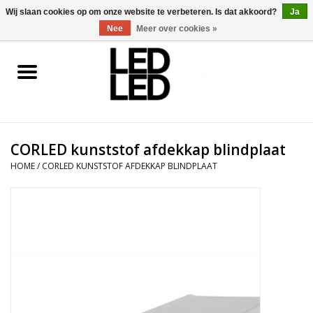
0 Artikelen - €0,00
Wij slaan cookies op om onze website te verbeteren. Is dat akkoord?
Ja
Nee
Meer over cookies »
Home
LED Verlichting
CORLED kunststof afdekkap blindplaat
LED Accessoires
HOME
/
CORLED KUNSTSTOF AFDEKKAP BLINDPLAAT
OP = OP
Projecten
Installateur
Blog