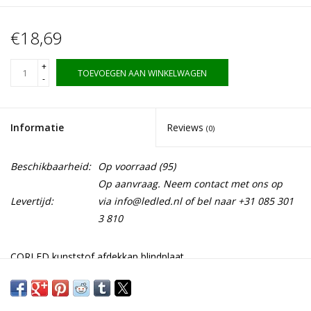
€18,69
+
TOEVOEGEN AAN WINKELWAGEN
-
Informatie
Reviews
(0)
Beschikbaarheid:
Op voorraad
(95)
Op aanvraag. Neem contact met ons op
Levertijd:
via
info@ledled.nl
of bel naar +31 085 301
3 810
CORLED kunststof afdekkap blindplaat.
Download specificaties hier: